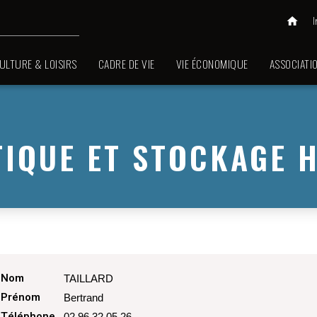
home
ULTURE & LOISIRS
CADRE DE VIE
VIE ÉCONOMIQUE
ASSOCIATI
IQUE ET STOCKAGE H
Nom
TAILLARD
Prénom
Bertrand
Téléphone
02 96 32 05 26